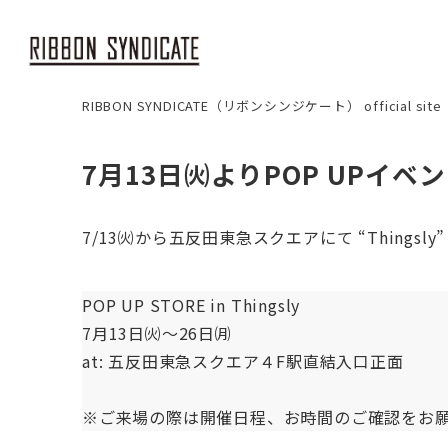
RIBBON SYNDICATE（リボンシンジケート） official site
7月13日㈫よりPOP UPイ
7/13㈫から五反田東急スクエアにて “Thingsl
POP UP STORE in Thingsly
7月13日㈫～26日㈪
at: 五反田東急スクエア４F駅直結入口正面
※ご来場の際は開催日程、お時間のご確認をお